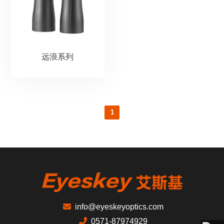
远浪系列
1
info@eyeskeyoptics.com
0571-87974929