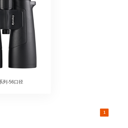
系列-56口径
1